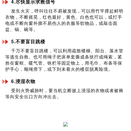
4.尽快显示求救信号
发生火灾，呼叫往往不易被发现，可以用竹竿撑起鲜明
衣物，不断摇晃，红色最好，黄色、白色也可以，或打手
电或不断向窗外掷不易伤人的衣服等软物品，或敲击面
盆、锅、碗等。
5.不要盲目跳楼
千万不要盲目跳楼，可以利用疏散楼梯、阳台、落水管
等逃生自救。也可用绳子把床单套撕成条状拧成绳索，紧
拴在窗框、暖气管、铁栏等固定物上，用毛巾、布条等保
护手心，顺绳滑下，或下到未着火的楼层脱离险境。
6.浸湿衣物
受到火势威胁时，要当机立断披上浸湿的衣物或者被褥
等向安全出口方向冲出去。