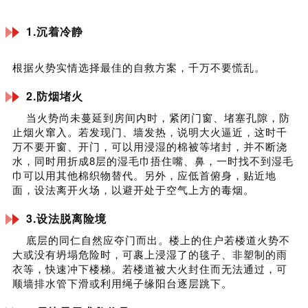
1.沉着冷静
根据火势实情选择最佳的自救方案，千万不要慌乱。
2.防烟堵火
当火势尚未蔓延到房间内时，紧闭门窗、堵塞孔隙，防
止烟火窜入。若发现门、墙发热，说明大火逼近，这时千
万不要开窗、开门，可以用浸湿的棉被等堵封，并不断浇
水，同时用折成8层的湿毛巾捂住嘴、鼻，一时找不到湿毛
巾可以用其他棉织物替代。另外，应低首俯身，贴近地
面，设法离开火场，以避开处于空气上方的毒烟。
3.设法脱离险境
底层的同仁自然应夺门而出。楼上的住户若楼道火势不
大或没有坍塌危险时，可裹上浸湿了的毯子、非塑制的雨
衣等，快速冲下楼梯。若楼道被大火封住而无法通过，可
顺墙排水管下滑或利用绳子缘阳台逐层跳下。